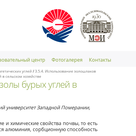
зовательный центр
Фотогалерея
Контакты
гетических углей
/
3.5.4. Использование золошлаков
й в сельском хозяйстве
 золы бурых углей в
ский университет Западной Померании,
ие и химические свойства почвы, то есть
ося алюминия, сорбционную способность