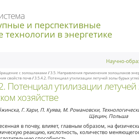
истема
упные и перспективные
 технологии в энергетике
Научно-обра
бращение с золошлаками
/
3.5. Направления применения золошлаков энер
ния свойств почв
/
3.5.4.2. Потенциал утилизации летучей золы бурых угле
.2. Потенциал утилизации летучей
ском хозяйстве
бжинска, Г. Хари, П. Куява, М. Романовски, Технологиче
Щецин, Польша
есенная в почву, влияет, главным образом, на физическ
мическую реакцию, кислотность, количество меняющег
глотительную способность.