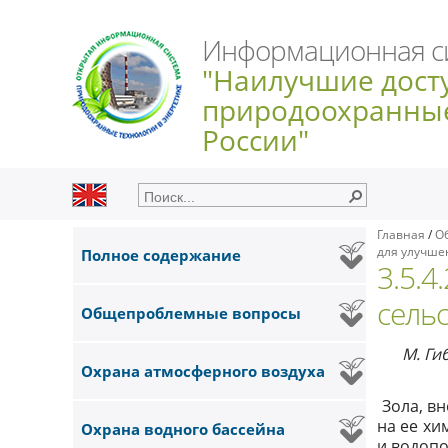
Информационная с
"Наилучшие дост
природоохранные
России"
Главная
/
О
для улучше
Полное содержание
3.5.4
сель
Общепроблемные вопросы
M. Ги
Охрана атмосферного воздуха
Зола, вн
на ее хи
Охрана водного бассейна
и водопо